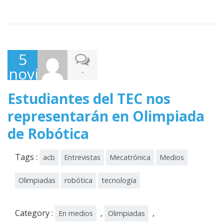
5
noviembre,
-
2017
Estudiantes del TEC nos
representarán en Olimpiada
de Robótica
Tags :
acb
Entrevistas
Mecatrónica
Medios
Olimpiadas
robótica
tecnología
Category :
,
,
En medios
Olimpiadas