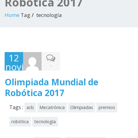
Robótica 2017
Home
Tag
tecnología
12
noviembre,
-
2017
Olimpiada Mundial de
Robótica 2017
Tags :
acb
Mecatrónica
Olimpiadas
premios
robótica
tecnología